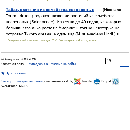
Табак, растение из семейства пасленовых
— I (Nicotiana
Tourn., ботан.) родовое название растений из семейства
пасленовых (Solanaceae). Известно до 40 видов, из которых
большинство дико растет в Америке и только некоторые на
островах Тихого океана, а один вид (N. suaveolens Lindl.) в… …
Энциклопедический словарь Ф.А. Брокгауза и И.А. Ефрона
© Академик, 2000-2026
18+
Обратная связь:
Техподдержка
,
Реклама на сайте
👣 Путешествия
Экспорт словарей на сайты
, сделанные на PHP,
Joomla,
Drupal,
WordPress, MODx.