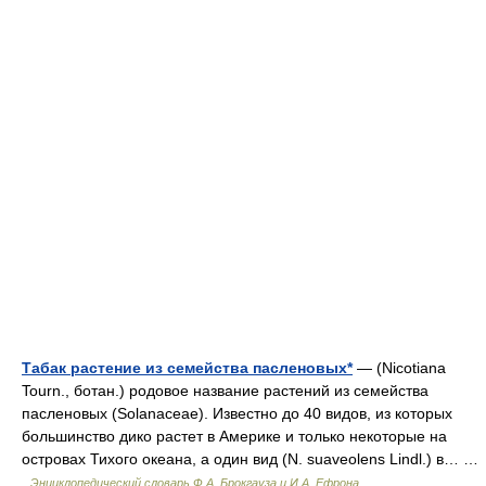
Табак растение из семейства пасленовых*
— (Nicotiana
Tourn., ботан.) родовое название растений из семейства
пасленовых (Solanaceae). Известно до 40 видов, из которых
большинство дико растет в Америке и только некоторые на
островах Тихого океана, а один вид (N. suaveolens Lindl.) в… …
Энциклопедический словарь Ф.А. Брокгауза и И.А. Ефрона